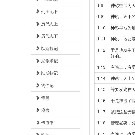
1:8
神称空气为
列王纪下
1:9
神说，天下
历代志上
1:10
神称旱地为
历代志下
1:11
神说，地要
以斯拉记
1:12
于是地发生
好的。
尼希米记
1:13
有晚上，有
以斯帖记
1:14
神说，天上
约伯记
1:15
并要发光在
诗篇
1:16
于是神造了
箴言
1:17
就把这些光
传道书
1:18
管理昼夜，
1:19
有晚上，有
雅歌