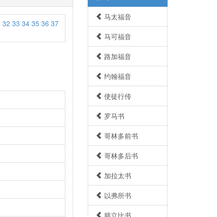
马太福音
1
32
33
34
35
36
37
马可福音
路加福音
约翰福音
使徒行传
罗马书
哥林多前书
哥林多后书
加拉太书
以弗所书
腓立比书