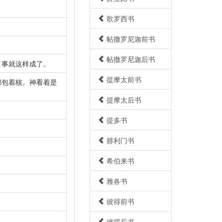
歌罗西书
帖撒罗尼迦前书
帖撒罗尼迦后书
。事就这样成了。
提摩太前书
都包着核。神看着是
提摩太后书
提多书
腓利门书
希伯来书
雅各书
彼得前书
彼得后书