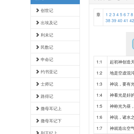
创世记
章
1
2
3
4
5
6
7
8
38
39
40
41
4
出埃及记
利未记
民数记
申命记
1:1
起初神创造
约书亚记
1:2
地是空虚混
士师记
1:3
神说，要有
1:4
神看光是好
路得记
1:5
神称光为昼
撒母耳记上
1:6
神说，诸水
撒母耳记下
1:7
神就造出空
列王纪上