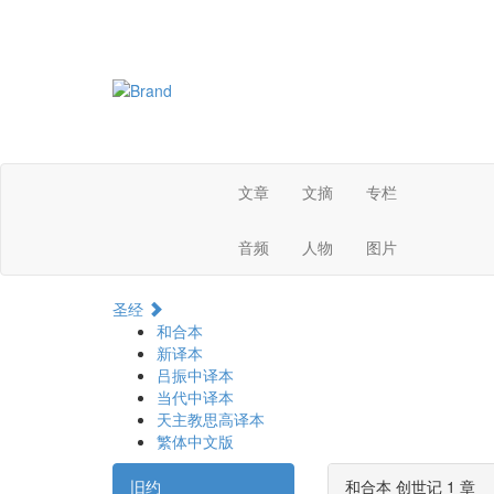
文章
文摘
专栏
音频
人物
图片
圣经
和合本
新译本
吕振中译本
当代中译本
天主教思高译本
繁体中文版
旧约
和合本 创世记 1 章