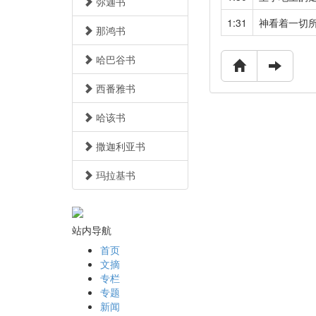
弥迦书
1:31
神看着一切
那鸿书
哈巴谷书
西番雅书
哈该书
撒迦利亚书
玛拉基书
站内导航
首页
文摘
专栏
专题
新闻