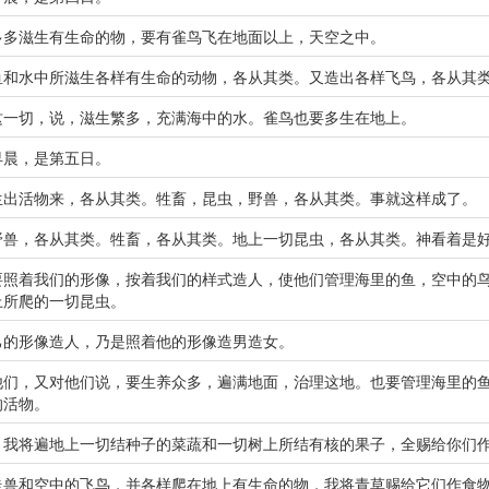
多多滋生有生命的物，要有雀鸟飞在地面以上，天空之中。
鱼和水中所滋生各样有生命的动物，各从其类。又造出各样飞鸟，各从其
这一切，说，滋生繁多，充满海中的水。雀鸟也要多生在地上。
早晨，是第五日。
生出活物来，各从其类。牲畜，昆虫，野兽，各从其类。事就这样成了。
野兽，各从其类。牲畜，各从其类。地上一切昆虫，各从其类。神看着是
要照着我们的形像，按着我们的样式造人，使他们管理海里的鱼，空中的
上所爬的一切昆虫。
己的形像造人，乃是照着他的形像造男造女。
他们，又对他们说，要生养众多，遍满地面，治理这地。也要管理海里的
的活物。
，我将遍地上一切结种子的菜蔬和一切树上所结有核的果子，全赐给你们
走兽和空中的飞鸟，并各样爬在地上有生命的物，我将青草赐给它们作食