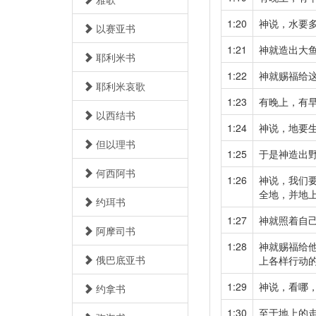
1:20
神说，水要
以赛亚书
1:21
神就造出大
耶利米书
1:22
神就赐福给
耶利米哀歌
1:23
有晚上，有
以西结书
1:24
神说，地要
但以理书
1:25
于是神造出
何西阿书
1:26
神说，我们
全地，并地
约珥书
1:27
神就照着自
阿摩司书
1:28
神就赐福给
俄巴底亚书
上各样行动
1:29
神说，看哪
约拿书
1:30
至于地上的