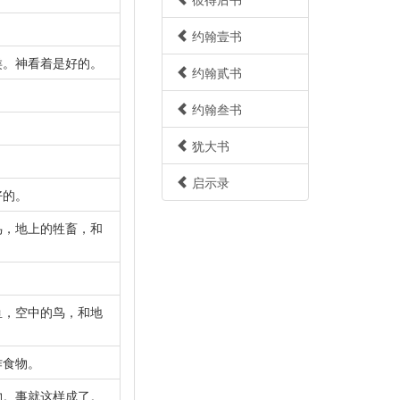
约翰壹书
类。神看着是好的。
约翰贰书
约翰叁书
犹大书
启示录
好的。
鸟，地上的牲畜，和
鱼，空中的鸟，和地
作食物。
物。事就这样成了。