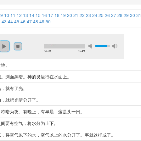
9
10
11
12
13
14
15
16
17
18
19
20
21
22
23
24
25
26
27
28
29
30
3
2
43
44
45
46
47
48
49
50
00:00
05:43
天地。
沌。渊面黑暗。神的灵运行在水面上。
光，就有了光。
的，就把光暗分开了。
，称暗为夜。有晚上，有早晨，这是头一日。
之间要有空气，将水分为上下。
气，将空气以下的水，空气以上的水分开了。事就这样成了。