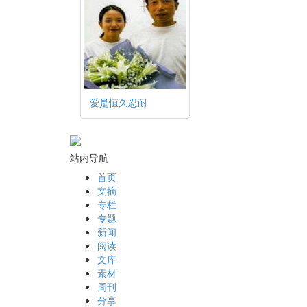
爱是恒久忍耐
站内导航
首页
文摘
专栏
专题
新闻
阅读
文库
素材
周刊
分享