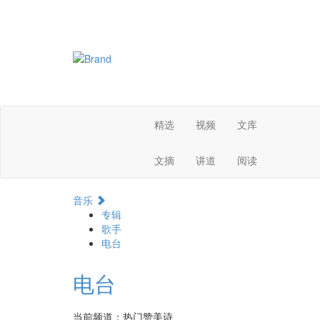
精选
视频
文库
文摘
讲道
阅读
音乐
专辑
歌手
电台
电台
当前频道：热门赞美诗