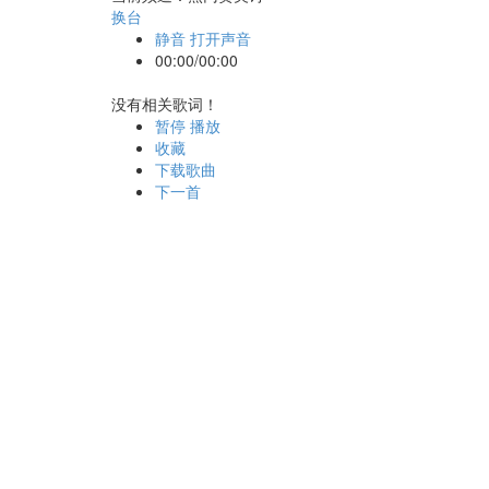
换台
静音
打开声音
00:00
/
00:00
没有相关歌词！
暂停
播放
收藏
下载歌曲
下一首