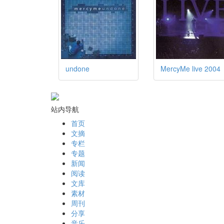
undone
MercyMe live 2004
站内导航
首页
文摘
专栏
专题
新闻
阅读
文库
素材
周刊
分享
音乐