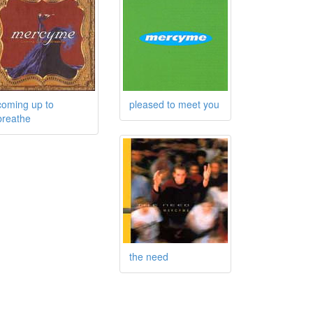
coming up to
pleased to meet you
breathe
the need